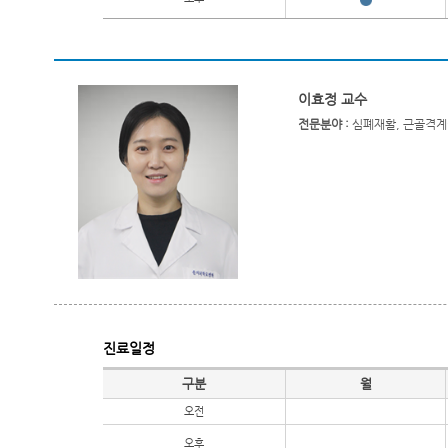
이효정 교수
전문분야 :
심폐재활, 근골격계
진료일정
진료일정
구분
월
오전
오후