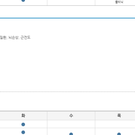
클리닉
질환, 뇌손상, 근전도
화
수
목