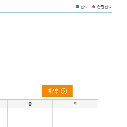
진료
순환진료
금
토