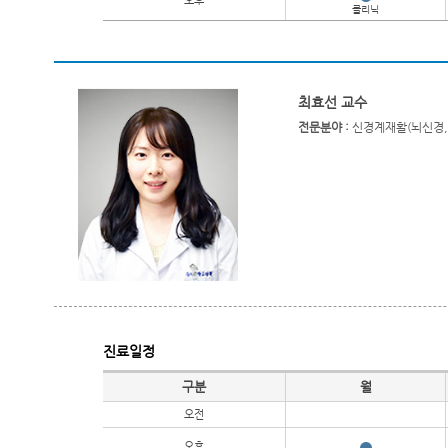
오후
클리닉
최효선 교수
전문분야 :
신경계재활(뇌신경, 
진료일정
진료일정
구분
월
오전
오후