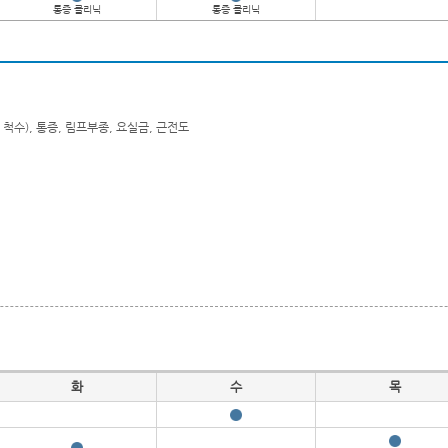
통증 클리닉
통증 클리닉
척수), 통증, 림프부종, 요실금, 근전도
화
수
목