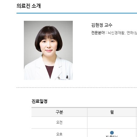
의료진 소개
김현정 교수
전문분야 :
뇌신경재활, 연하(삼
진료일정
진료일정
구분
월
오전
오후
발 클리닉