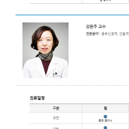
강윤주 교수
전문분야 :
중추신경계, 근골격계
진료일정
진료일정
구분
월
오전
통증 클리닉