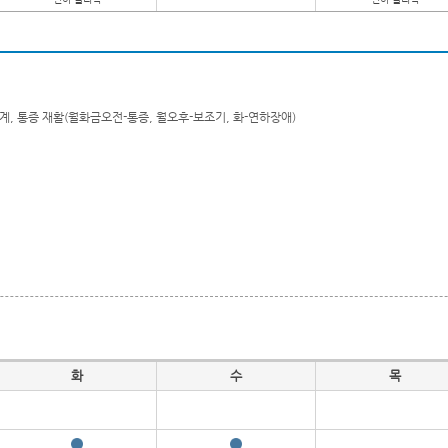
, 통증 재활(월화금오전-통증, 월오후-보조기, 화-연하장애)
화
수
목