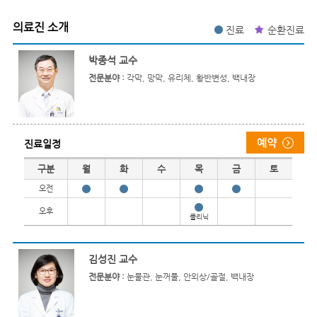
의료진 소개
진료
순환진료
박종석 교수
전문분야 :
각막, 망막, 유리체, 황반변성, 백내장
진료일정
진료일정
구분
월
화
수
목
금
토
오전
오후
클리닉
김성진 교수
전문분야 :
눈물관, 눈꺼풀, 안외상/골절, 백내장