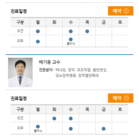
진료일정
진료일정
구분
월
화
수
목
금
토
오전
오후
클리닉
배기웅 교수
전문분야 :
백내장, 망막, 포도막염, 황반변성,
당뇨망막병증, 망막혈관폐쇄
진료일정
진료일정
구분
월
화
수
목
금
토
오전
오후
클리닉