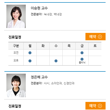
이승현 교수
전문분야 :
녹내장, 백내장
진료일정
진료일정
구분
월
화
수
목
금
토
오전
오후
클리닉
정은혜 교수
전문분야 :
사시, 소아안과, 신경안과
진료일정